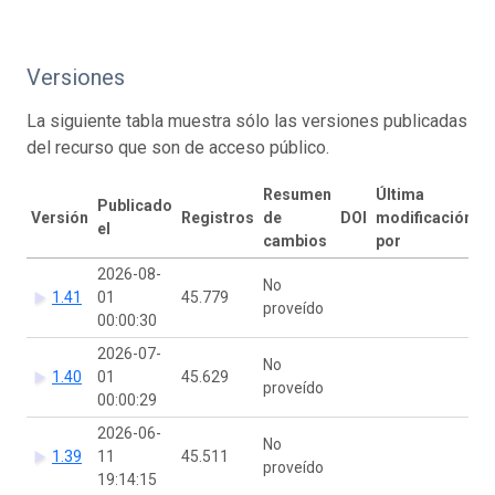
Versiones
La siguiente tabla muestra sólo las versiones publicadas
del recurso que son de acceso público.
Resumen
Última
Publicado
Versión
Registros
de
DOI
modificación
el
cambios
por
2026-08-
No
1.41
01
45.779
proveído
00:00:30
2026-07-
No
1.40
01
45.629
proveído
00:00:29
2026-06-
No
1.39
11
45.511
proveído
19:14:15