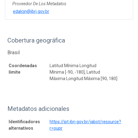
Proveedor De Los Metadatos
edalcin@jbrj.gov.br
Cobertura geográfica
Brasil
Coordenadas
Latitud Mínima Longitud
límite
Mínima [-90, -180], Latitud
Máxima Longitud Máxima [90, 180]
Metadatos adicionales
Identificadores
https://ipt.jbrj.gov.br/jabot/resource?
alternativos
r=oupr