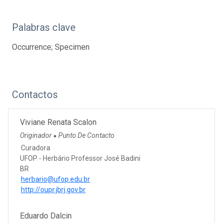
Palabras clave
Occurrence; Specimen
Contactos
Viviane Renata Scalon
Originador
Punto De Contacto
●
Curadora
UFOP - Herbário Professor José Badini
BR
herbario@ufop.edu.br
http://oupr.jbrj.gov.br
Eduardo Dalcin