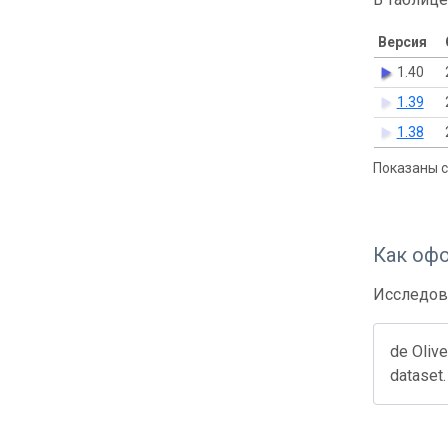
Версия
1.40
1.39
1.38
Показаны с 
Как оф
Исследов
de Olive
dataset