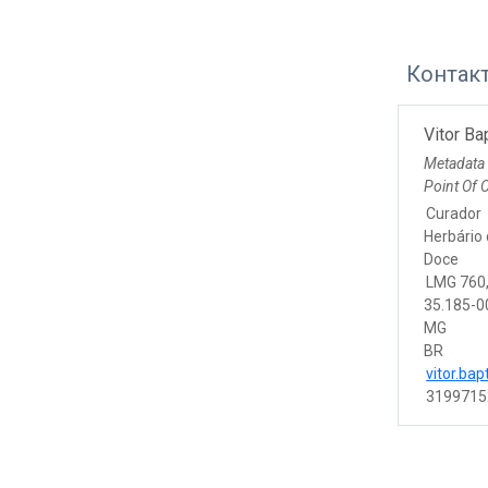
Контак
Vitor Ba
Metadata
Point Of 
Curador
Herbário 
Doce
LMG 760,
35.185-00
MG
BR
vitor.bap
3199715