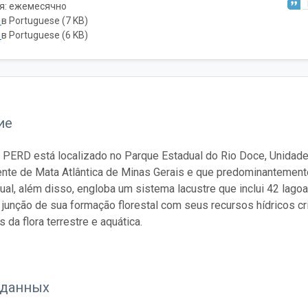
я: ежемесячно
ь
в Portuguese (7 KB)
ь
в Portuguese (6 KB)
ие
 PERD está localizado no Parque Estadual do Rio Doce, Unidad
te de Mata Atlântica de Minas Gerais e que predominantemente
al, além disso, engloba um sistema lacustre que inclui 42 lagoa
a junção de sua formação florestal com seus recursos hídricos cr
 da flora terrestre e aquática.
 данных