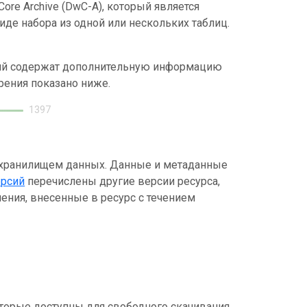
ore Archive (DwC-A), который является
де набора из одной или нескольких таблиц.
ний содержат дополнительную информацию
рения показано ниже.
1397
 хранилищем данных. Данные и метаданные
ерсий
перечислены другие версии ресурса,
ения, внесенные в ресурс с течением
торые доступны для свободного скачивания.