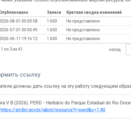
Опубликовано
Записи
Краткая сводка изменений
2026-08-01 00:00:58
1 600
Не представлено
2026-07-01 00:00:49
1 600
Не представлено
2026-06-11 19:16:12
1 600
Не представлено
1 по 3 из 41
назад
ормить ссылку
атели должны дать ссылку на эту работу следующим обра
ira V B (2026). PERD - Herbário do Parque Estadual do Rio Doce.
.
https://ipt.jbrj.gov.br/jabot/resource?r=perd&v=1.40