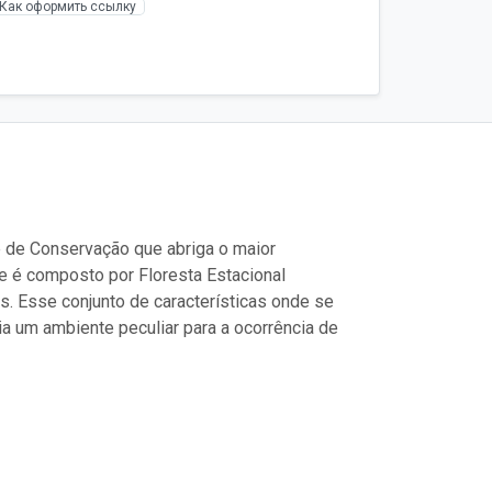
Как оформить ссылку
e de Conservação que abriga o maior
 é composto por Floresta Estacional
s. Esse conjunto de características onde se
ia um ambiente peculiar para a ocorrência de