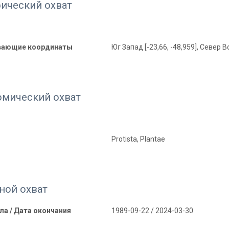
фический охват
вающие координаты
Юг Запад [-23,66, -48,959], Север Во
омический охват
Protista, Plantae
ной охват
ла / Дата окончания
1989-09-22 / 2024-03-30