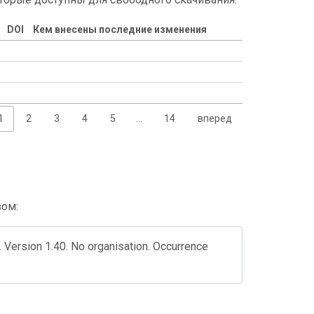
DOI
Кем внесены последние изменения
1
2
3
4
5
…
14
вперед
зом:
 Version 1.40. No organisation. Occurrence