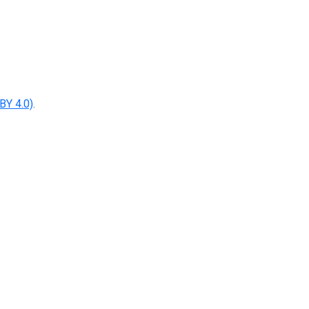
BY 4.0)
.