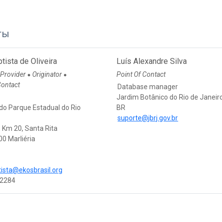
ты
ptista de Oliveira
Luís Alexandre Silva
 Provider
Originator
Point Of Contact
●
●
Contact
Database manager
Jardim Botânico do Rio de Janeir
do Parque Estadual do Rio
BR
suporte@jbrj.gov.br
 Km 20, Santa Rita
0 Marliéria
tista@ekosbrasil.org
2284