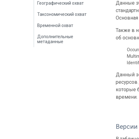
Данные эт
Географический охват
стандарт
Таксономический охват
Основная 
Временной охват
Также в 
Дополнительные
об основн
метаданные
Occur
Multi
Identi
Данный э
ресурсов
которые б
времени.
Версии
В таблице