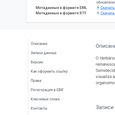
обновлени
Метаданные в формате EML
Скачат
Метаданные в формате RTF
Скачат
Описание
Описан
Записи данных
O Herbário
Версии
remanescen
Semidecidu
Как оформить ссылку
visualiza 
Права
organismos
Регистрация в GBIF
Ключевые слова
Записи
Контакты