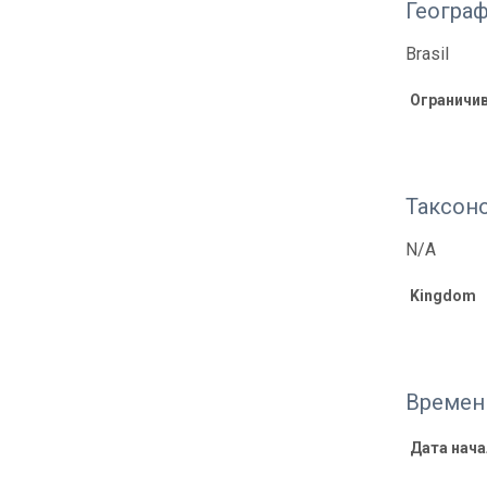
Геогра
Brasil
Ограничи
Таксон
N/A
Kingdom
Времен
Дата нача