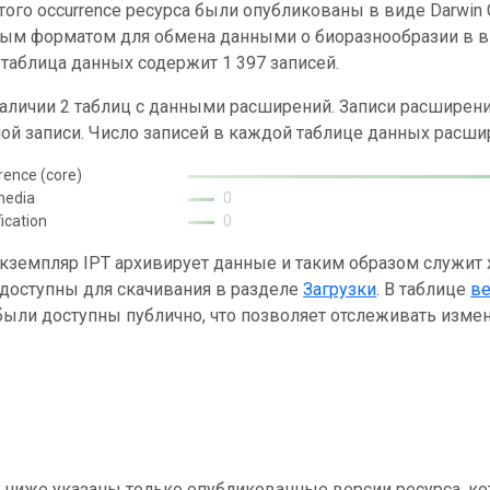
ого occurrence ресурса были опубликованы в виде Darwin C
ным форматом для обмена данными о биоразнообразии в ви
таблица данных содержит 1 397 записей.
наличии 2 таблиц с данными расширений. Записи расшире
ой записи. Число записей в каждой таблице данных расши
rence (core)
media
0
fication
0
кземпляр IPT архивирует данные и таким образом служит
 доступны для скачивания в разделе
Загрузки
. В таблице
в
ыли доступны публично, что позволяет отслеживать измен
 ниже указаны только опубликованные версии ресурса, ко