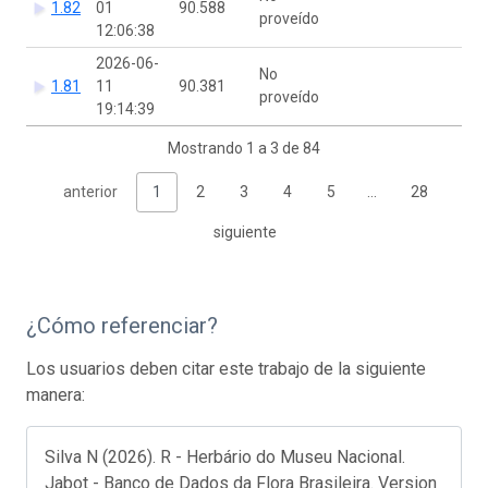
1.82
01
90.588
proveído
12:06:38
2026-06-
No
1.81
11
90.381
proveído
19:14:39
Mostrando 1 a 3 de 84
anterior
1
2
3
4
5
…
28
siguiente
¿Cómo referenciar?
Los usuarios deben citar este trabajo de la siguiente
manera:
Silva N (2026). R - Herbário do Museu Nacional.
Jabot - Banco de Dados da Flora Brasileira. Version