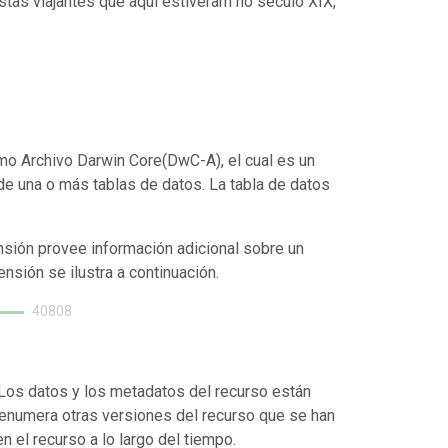
stas viajantes que aqui estiveram no século XIX,
mo Archivo Darwin Core(DwC-A), el cual es un
de una o más tablas de datos. La tabla de datos
nsión provee información adicional sobre un
ensión se ilustra a continuación.
40808
. Los datos y los metadatos del recurso están
enumera otras versiones del recurso que se han
 el recurso a lo largo del tiempo.