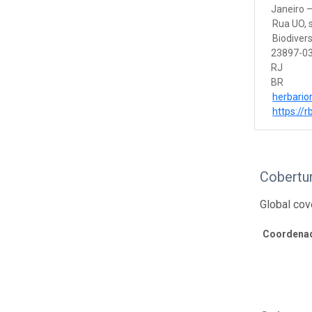
Janeiro 
Rua UO, s
Biodiver
23897-03
RJ
BR
herbario
https://rb
Cobertur
Global co
Coordenad