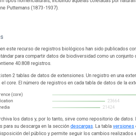
m tipos nomenclaturais, incluindo aquelas coletadas por naturali
ne Puttemans (1873-1937).
os
en este recurso de registros biológicos han sido publicados co
tándar para compartir datos de biodiversidad como un conjunto 
ontiene 40.808 registros.
isten 2 tablas de datos de extensiones. Un registro en una exte
n el core. El número de registros en cada tabla de datos de la ext
rence (core)
fication
23664
media
21424
rchiva los datos y, por lo tanto, sirve como repositorio de datos
s para su descarga en la sección
descargas
. La tabla
versiones
isposición del público y permite seguir los cambios realizados en