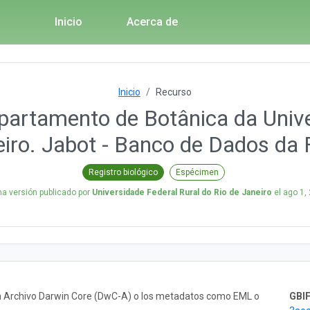
Inicio
Acerca de
Inicio
Recurso
partamento de Botânica da Unive
iro. Jabot - Banco de Dados da F
Registro biológico
Espécimen
ma versión publicado por
Universidade Federal Rural do Rio de Janeiro
el
ago 1,
un Archivo Darwin Core (DwC-A) o los metadatos como EML o
GBIF