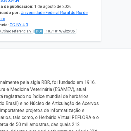
a838054d4
a de publicación:
1 de agosto de 2026
icado por:
Universidade Federal Rural do Rio de
iro
ncia:
CC-BY 4.0
¿Cómo referenciar?
DOI
10.71819/wkzv3p
nalmente pela sigla RBR, foi fundado em 1916,
ra e Medicina Veterinária (ESAMEV), atual
á registrado no índice mundial de herbários
do Brasil) e no Núcleo de Articulação de Acervos
mportantes projetos de informatização e
rios, tais como, o Herbário Virtual REFLORA e o
cerca de 50 mil amostras, das quais 212