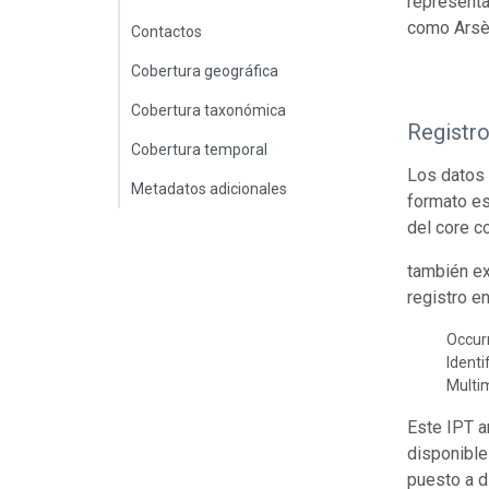
representa
como Arsè
Contactos
Cobertura geográfica
Cobertura taxonómica
Registr
Cobertura temporal
Los datos 
Metadatos adicionales
formato es
del core c
también ex
registro e
Occur
Identi
Multi
Este IPT a
disponible
puesto a d