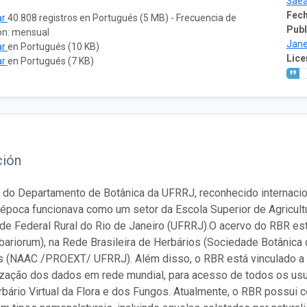
3ae
Fech
ar
40.808 registros en Portugués (5 MB) - Frecuencia de
Publ
ón: mensual
Jane
ar
en Portugués (10 KB)
Lice
ar
en Portugués (7 KB)
ción
 do Departamento de Botânica da UFRRJ, reconhecido internacio
época funcionava como um setor da Escola Superior de Agricultu
de Federal Rural do Rio de Janeiro (UFRRJ).O acervo do RBR est
bariorum), na Rede Brasileira de Herbários (Sociedade Botânica 
 (NAAC /PROEXT/ UFRRJ). Além disso, o RBR está vinculado a i
ização dos dados em rede mundial, para acesso de todos os usuá
bário Virtual da Flora e dos Fungos. Atualmente, o RBR possui 