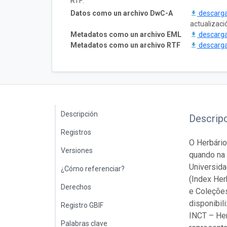
RTF:
Datos como un archivo DwC-A
descarg
actualizaci
Metadatos como un archivo EML
descarg
Metadatos como un archivo RTF
descarg
Descripción
Descrip
Registros
O Herbário
Versiones
quando na 
Universida
¿Cómo referenciar?
(Index Her
Derechos
e Coleções
disponibil
Registro GBIF
INCT – Her
Palabras clave