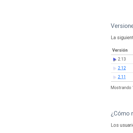
Version
La siguien
Versión
2.13
2.12
2.11
Mostrando 1
¿Cómo r
Los usuari