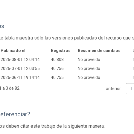
es
te tabla muestra sólo las versiones publicadas del recurso que 
Publicado el
Registros
Resumen de cambios
2026-08-01 12:04:14
40.808
No proveído
2026-07-01 12:03:55
40.756
No proveído
2026-06-11 19:14:14
40.755
No proveído
 a 3 de 82
anterior
1
eferenciar?
os deben citar este trabajo de la siguiente manera: