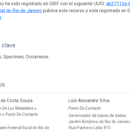
so ha sido registrado en GBIF con el siguiente UUID:
ab37113a-
ral do Rio de Janeiro
publica este recurso y está registrado en 
l
.
 clave
e; Specimen; Occurrence
os
 da Costa Souza
Luís Alexandre Silva
r De Los Metadatos
Punto De Contacto
●
or
Punto De Contacto
●
Gerenciador de bases de dados
Jardim Botânico do Rio de Janeir
ade Federal Rural do Rio de
Rua Pacheco Leão 915