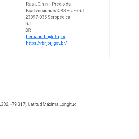
Rua UO, s.n. - Prédio da
Biodiversidade/ICBS – UFRRJ
23897-035 Seropédica
RJ
BR
herbariorbr@ufrrj.br
https://rbr.jbrj.gov.br/
,332, -79,317], Latitud Máxima Longitud