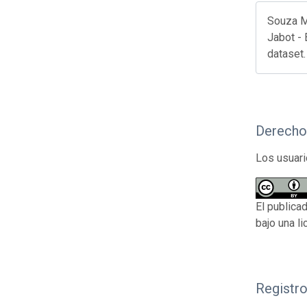
Souza M
Jabot - 
dataset
Derecho
Los usuari
El publica
bajo una l
Registr