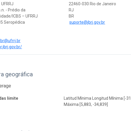
– UFRRJ
22460-030 Rio de Janeiro
.n. - Prédio da
RJ
sidade/ICBS – UFRRJ
BR
5 Seropédica
suporte@jbrj.gov.br
rbr@ufrrj.br
r.jbrj.gov.br/
a geográfica
verage
as límite
Latitud Mínima Longitud Mínima [-31
Máxima [5,883, -34,839]