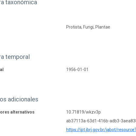
ra taxonómica
Protista, Fungi, Plantae
ra temporal
al
1956-01-01
os adicionales
dores alternativos
10.71819/wkzv3p
ab37113a-63d1-416b-adb3-3aea8
https://ipt.jbrj.gov.br/jabot/resource