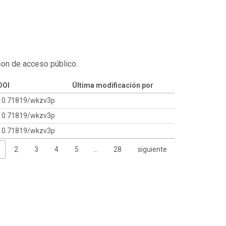
son de acceso público.
DOI
Última modificación por
10.71819/wkzv3p
10.71819/wkzv3p
10.71819/wkzv3p
2
3
4
5
…
28
siguiente