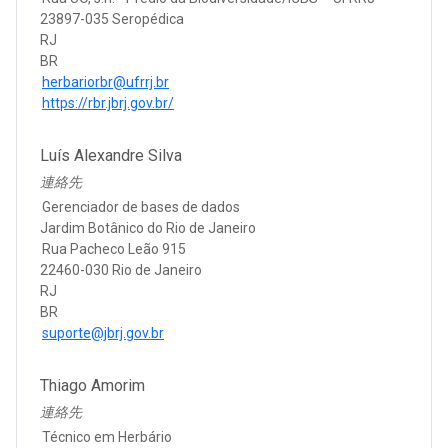
23897-035 Seropédica
RJ
BR
herbariorbr@ufrrj.br
https://rbr.jbrj.gov.br/
Luís Alexandre Silva
連絡先
Gerenciador de bases de dados
Jardim Botânico do Rio de Janeiro
Rua Pacheco Leão 915
22460-030 Rio de Janeiro
RJ
BR
suporte@jbrj.gov.br
Thiago Amorim
連絡先
Técnico em Herbário