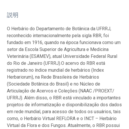
説明
O Herbário do Departamento de Botânica da UFRRJ,
reconhecido internacionalmente pela sigla RBR, foi
fundado em 1916, quando na época funcionava como um
setor da Escola Superior de Agricultura e Medicina
Veterinária (ESAMEV), atual Universidade Federal Rural
do Rio de Janeiro (UFRRJ).O acervo do RBR está
registrado no índice mundial de herbários (Index
Herbariorum), na Rede Brasileira de Herbários
(Sociedade Botânica do Brasil) e no Núcleo de
Articulação de Acervos e Coleções (NAAC /PROEXT/
UFRRJ). Além disso, o RBR está vinculado a importantes
projetos de informatização e disponibilização dos dados
em rede mundial, para acesso de todos os usuários, tais
como, o Herbário Virtual REFLORA e o INCT – Herbário
Virtual da Flora e dos Fungos. Atualmente, o RBR possui