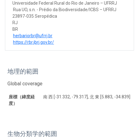
Universidade Federal Rural do Rio de Janeiro – UFRRJ
Rua UO, s.n. - Prédio da Biodiversidade/ICBS – UFRRJ
23897-035 Seropédica
RJ
BR
herbariorbr@ufrrj.br
https://rbr.jbrj.gov.br/
地理的範囲
Global coverage
座標（緯度経
南 西 [-31.332, -79.317], 北 東 [5.883, -34.839]
度）
生物分類学的範囲