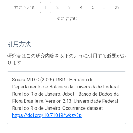
前にもどる
1
2
3
4
5
…
28
次にすすむ
引用方法
研究者はこの研究内容を以下のように引用する必要があ
ります。:
Souza M D C (2026). RBR - Herbário do
Departamento de Botânica da Universidade Federal
Rural do Rio de Janeiro. Jabot - Banco de Dados da
Flora Brasileira. Version 2.13. Universidade Federal
Rural do Rio de Janeiro. Occurrence dataset.
https://doi.org/10.71819/wkzv3p