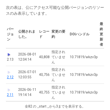
次の表は、公にアクセス可能な公開バージョンのリソー
スのみ表示しています。
最
バー
終
公開されま
レコー
変更の要
ジョ
DOIハンドル
更
した。
ド
約
ン
新
者
指定され
2026-08-01
40,808
ていませ
10.71819/wkzv3p
2.13
12:04:14
ん
指定され
2026-07-01
40,756
ていませ
10.71819/wkzv3p
2.12
12:03:55
ん
指定され
2026-06-11
40,755
ていませ
10.71819/wkzv3p
2.11
19:14:14
ん
全82 の _start _から3までを表示する。