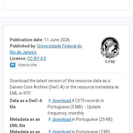
Publication date:
11 June 2026
Published by:
Universidade Federal do
Rio de Janeiro
License:
CC-BY 4.0
How to cite
Download the latest version of this resource data as a
Darwin Core Archive (DwC-A) or the resource metadata as
EML or RTF:
Data as a DwC-A
download
47,073 records in
file
Portuguese (5 MB) - Update
frequency: monthly
Metadata as an
download
in Portuguese (25 KB)
EML file
Metadata as an
download
in Portuguese (7 KB)