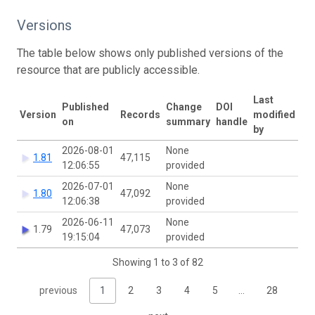
Versions
The table below shows only published versions of the
resource that are publicly accessible.
Last
Published
Change
DOI
Version
Records
modified
on
summary
handle
by
2026-08-01
None
1.81
47,115
12:06:55
provided
2026-07-01
None
1.80
47,092
12:06:38
provided
2026-06-11
None
1.79
47,073
19:15:04
provided
Showing 1 to 3 of 82
previous
1
2
3
4
5
…
28