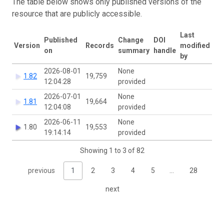
The table below shows only published versions of the
resource that are publicly accessible.
Last
Published
Change
DOI
Version
Records
modified
on
summary
handle
by
2026-08-01
None
1.82
19,759
12:04:28
provided
2026-07-01
None
1.81
19,664
12:04:08
provided
2026-06-11
None
1.80
19,553
19:14:14
provided
Showing 1 to 3 of 82
previous
1
2
3
4
5
…
28
next