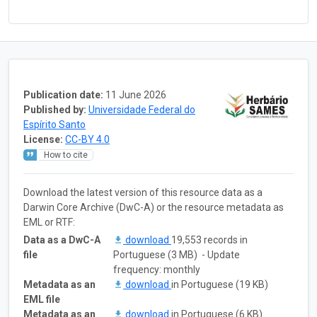
Publication date:
11 June 2026
Published by:
Universidade Federal do
Espírito Santo
License:
CC-BY 4.0
How to cite
Download the latest version of this resource data as a
Darwin Core Archive (DwC-A) or the resource metadata as
EML or RTF:
Data as a DwC-A
download
19,553 records in
file
Portuguese (3 MB) - Update
frequency: monthly
Metadata as an
download
in Portuguese (19 KB)
EML file
Metadata as an
download
in Portuguese (6 KB)