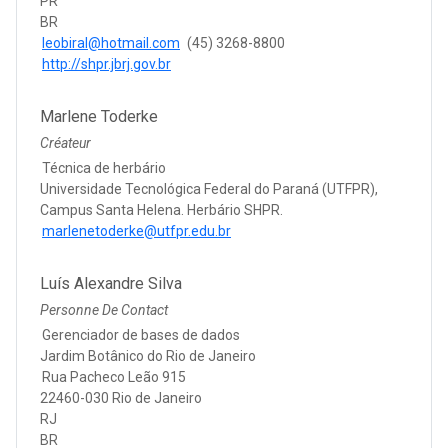
PR
BR
leobiral@hotmail.com
(45) 3268-8800
http://shpr.jbrj.gov.br
Marlene Toderke
Créateur
Técnica de herbário
Universidade Tecnológica Federal do Paraná (UTFPR),
Campus Santa Helena. Herbário SHPR.
marlenetoderke@utfpr.edu.br
Luís Alexandre Silva
Personne De Contact
Gerenciador de bases de dados
Jardim Botânico do Rio de Janeiro
Rua Pacheco Leão 915
22460-030 Rio de Janeiro
RJ
BR