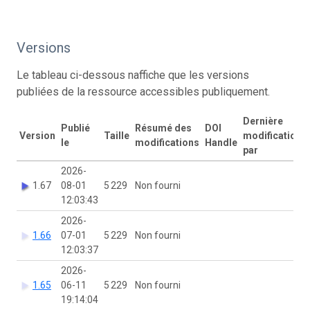
Versions
Le tableau ci-dessous naffiche que les versions
publiées de la ressource accessibles publiquement.
Dernière
Publié
Résumé des
DOI
Version
Taille
modification
le
modifications
Handle
par
2026-
1.67
08-01
5 229
Non fourni
12:03:43
2026-
1.66
07-01
5 229
Non fourni
12:03:37
2026-
1.65
06-11
5 229
Non fourni
19:14:04