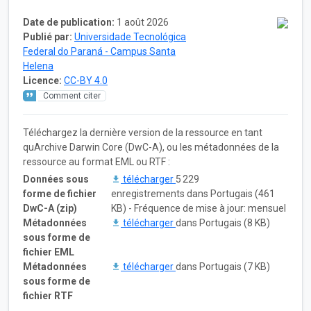
Date de publication:
1 août 2026
Publié par:
Universidade Tecnológica
Federal do Paraná - Campus Santa
Helena
Licence:
CC-BY 4.0
Comment citer
Téléchargez la dernière version de la ressource en tant
quArchive Darwin Core (DwC-A), ou les métadonnées de la
ressource au format EML ou RTF :
Données sous
télécharger
5 229
forme de fichier
enregistrements dans Portugais (461
DwC-A (zip)
KB) - Fréquence de mise à jour: mensuel
Métadonnées
télécharger
dans Portugais (8 KB)
sous forme de
fichier EML
Métadonnées
télécharger
dans Portugais (7 KB)
sous forme de
fichier RTF