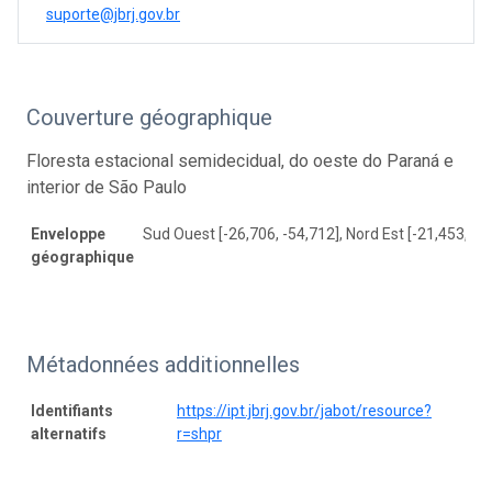
suporte@jbrj.gov.br
Couverture géographique
Floresta estacional semidecidual, do oeste do Paraná e
interior de São Paulo
Enveloppe
Sud Ouest [-26,706, -54,712], Nord Est [-21,453, -4
géographique
Métadonnées additionnelles
Identifiants
https://ipt.jbrj.gov.br/jabot/resource?
alternatifs
r=shpr