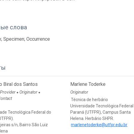
ые слова
e; Specimen; Occurrence
ты
o Biral dos Santos
Marlene Toderke
 Provider
Originator
Originator
●
●
Contact
Técnica de herbário
Universidade Tecnológica Federal
dade Tecnológica Federal do
Paraná (UTFPR), Campus Santa
UTFPR).
Helena. Herbário SHPR.
eiras s/n, Bairro São Luiz
marlenetoderke@utfpr.edu.br
lena