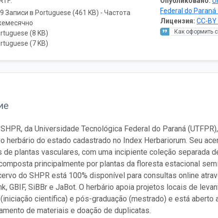
RTF:
Опубликовано:
U
Federal do Paraná
9 Записи в Portuguese (461 KB) - Частота
Лицензия:
CC-BY 
жемесячно
Как оформить 
rtuguese (8 KB)
rtuguese (7 KB)
ие
 SHPR, da Universidade Tecnológica Federal do Paraná (UTFPR)
o herbário do estado cadastrado no Index Herbariorum. Seu ace
de plantas vasculares, com uma incipiente coleção separada d
composta principalmente por plantas da floresta estacional semi
cervo do SHPR está 100% disponível para consultas online atr
k, GBIF, SiBBr e JaBot. O herbário apoia projetos locais de levan
(iniciação científica) e pós-graduação (mestrado) e está aberto 
amento de materiais e doação de duplicatas.