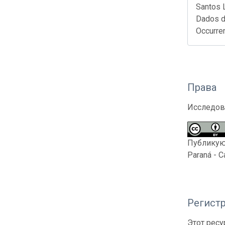
Santos 
Dados da
Occurre
Права
Исследов
Публикующ
Paraná - 
Регистр
Этот ресу