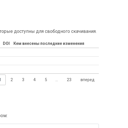
торые доступны для свободного скачивания.
DOI
Кем внесены последние изменения
1
2
3
4
5
…
23
вперед
зом: