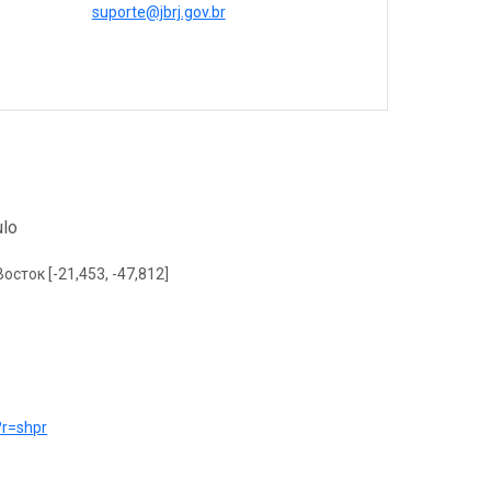
suporte@jbrj.gov.br
ulo
Восток [-21,453, -47,812]
e?r=shpr