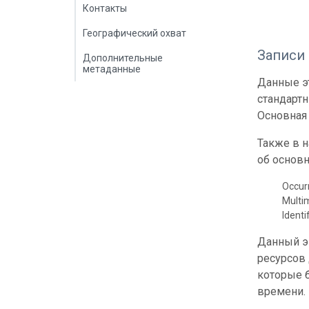
Контакты
Географический охват
Записи
Дополнительные
метаданные
Данные эт
стандарт
Основная 
Также в 
об основн
Occur
Multi
Identi
Данный э
ресурсов
которые б
времени.