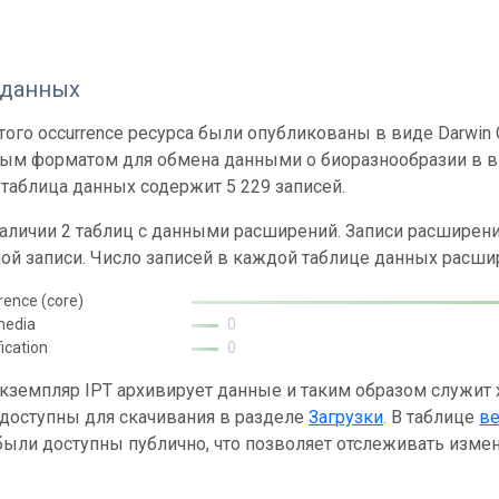
 данных
ого occurrence ресурса были опубликованы в виде Darwin C
ным форматом для обмена данными о биоразнообразии в ви
таблица данных содержит 5 229 записей.
наличии 2 таблиц с данными расширений. Записи расшире
ой записи. Число записей в каждой таблице данных расши
rence (core)
media
0
fication
0
кземпляр IPT архивирует данные и таким образом служит
 доступны для скачивания в разделе
Загрузки
. В таблице
в
ыли доступны публично, что позволяет отслеживать измен