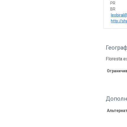
PR
BR
leobiral
http://shp
Геогра
Floresta e
Ограничи
Дополн
Альтерна