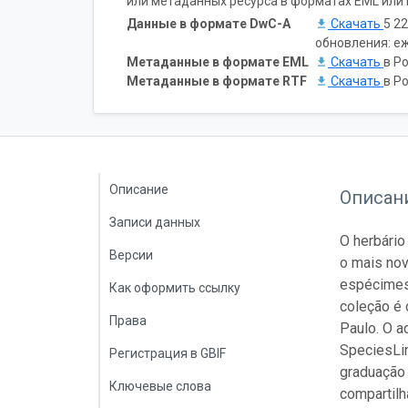
или метаданных ресурса в форматах EML или 
Данные в формате DwC-A
Скачать
5 22
обновления: е
Метаданные в формате EML
Скачать
в Po
Метаданные в формате RTF
Скачать
в Po
Описание
Описан
Записи данных
O herbário
Версии
o mais nov
espécimes 
Как оформить ссылку
coleção é 
Права
Paulo. O a
SpeciesLin
Регистрация в GBIF
graduação 
Ключевые слова
compartilh