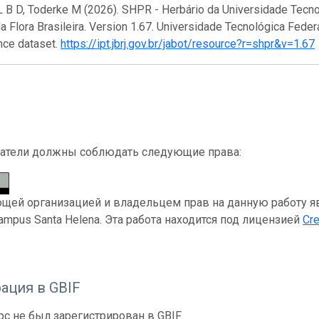
L B D, Toderke M (2026). SHPR - Herbário da Universidade Tecno
 Flora Brasileira. Version 1.67. Universidade Tecnológica Fede
nce dataset.
https://ipt.jbrj.gov.br/jabot/resource?r=shpr&v=1.67
атели должны соблюдать следующие права:
ей организацией и владельцем прав на данную работу явля
Campus Santa Helena. Эта работа находится под лицензией
Cre
ация в GBIF
рс не был зарегистрирован в GBIF