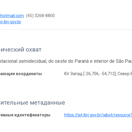
@hotmail.com
(45) 3268-8800
r.jbrj.gov.br
фический охват
stacional semidecidual, do oeste do Paraná e interior de São Pa
вающие координаты
Юг Запад [-26,706, -54,712], Север 
ительные метаданные
тивные идентификаторы
https://ipt.jbrj.gov.br/jabot/resourc