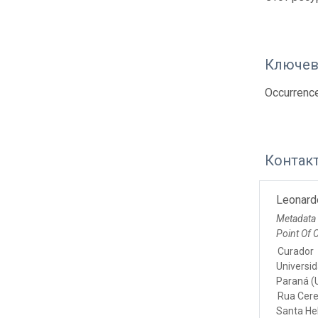
Ключев
Occurrenc
Контак
Leonard
Metadata
Point Of 
Curador
Universi
Paraná (
Rua Cerej
Santa He