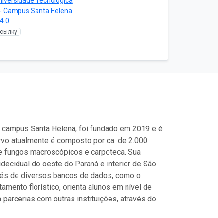
niversidade Tecnológica
 - Campus Santa Helena
4.0
ссылку
, campus Santa Helena, foi fundado em 2019 e é
rvo atualmente é composto por ca. de 2.000
e fungos macroscópicos e carpoteca. Sua
decidual do oeste do Paraná e interior de São
avés de diversos bancos de dados, como o
tamento florístico, orienta alunos em nível de
a parcerias com outras instituições, através do