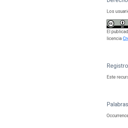
Derecho
Los usuari
El publica
licencia
Cr
Registr
Este recur
Palabras
Occurrenc