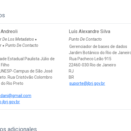
os
 Andreoli
Luís Alexandre Silva
r De Los Metadatos
Punto De Contacto
●
or
Punto De Contacto
●
Gerenciador de bases de dados
Jardim Botânico do Rio de Janeir
ade Estadual Paulista Júlio de
Rua Pacheco Leão 915
Filho
22460-030 Rio de Janeiro
– UNESP-Campus de São José
RJ
reto. Rua Cristóvão Colombro
BR
 do Rio Preto
suporte@jbrj.gov.br
.dani@gmail.com
p.jbrj.gov.br
os adicionales