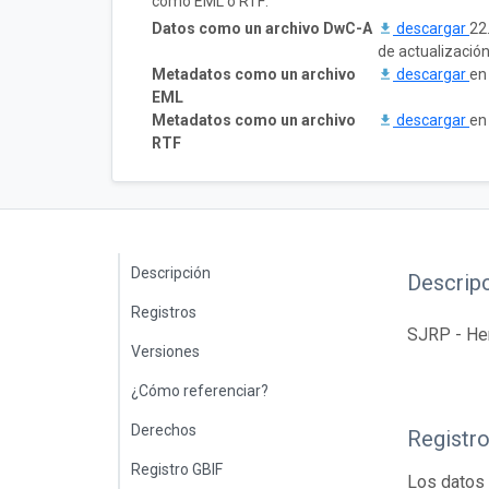
como EML o RTF:
Datos como un archivo DwC-A
descargar
22
de actualizació
Metadatos como un archivo
descargar
en
EML
Metadatos como un archivo
descargar
en
RTF
Descripción
Descrip
Registros
SJRP - Her
Versiones
¿Cómo referenciar?
Derechos
Registr
Registro GBIF
Los datos 