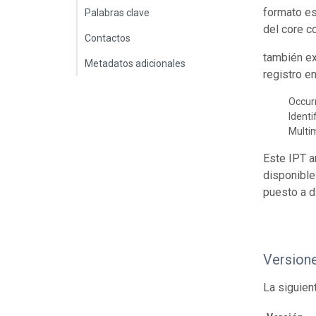
formato es
Palabras clave
del core c
Contactos
también ex
Metadatos adicionales
registro e
Occur
Identi
Multi
Este IPT a
disponible
puesto a d
Version
La siguien