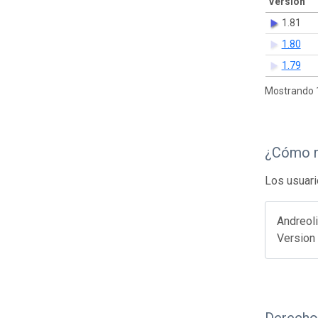
Versión
1.81
1.80
1.79
Mostrando 1
¿Cómo r
Los usuari
Andreoli
Version 