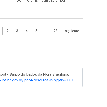
s
DOI
Última modificación por
2
3
4
5
…
28
siguiente
abot - Banco de Dados da Flora Brasileira.
//ipt.jbrj.gov.br/jabot/resource?r=sjrp&v=1.81