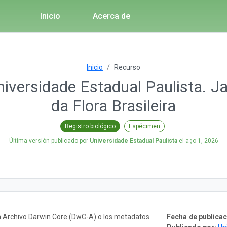
Inicio
Acerca de
Inicio
Recurso
niversidade Estadual Paulista. J
da Flora Brasileira
Registro biológico
Espécimen
Última versión publicado por
Universidade Estadual Paulista
el
ago 1, 2026
n Archivo Darwin Core (DwC-A) o los metadatos
Fecha de publicac