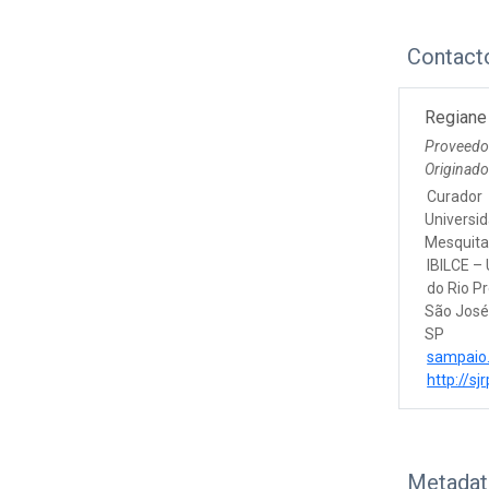
Contact
Regiane
Proveedo
Originad
Curador
Universid
Mesquita 
IBILCE 
do Rio P
São José
SP
sampaio
http://sjr
Metadat