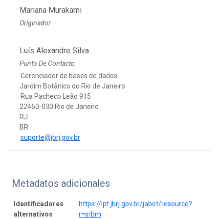
Mariana Murakami
Originador
Luís Alexandre Silva
Punto De Contacto
Gerenciador de bases de dados
Jardim Botânico do Rio de Janeiro
Rua Pacheco Leão 915
22460-030 Rio de Janeiro
RJ
BR
suporte@jbrj.gov.br
Metadatos adicionales
Identificadores
https://ipt.jbrj.gov.br/jabot/resource?
alternativos
r=srbm