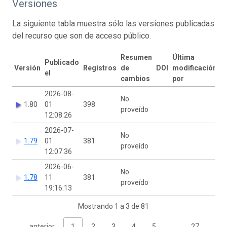
Versiones
La siguiente tabla muestra sólo las versiones publicadas
del recurso que son de acceso público.
Resumen
Última
Publicado
Versión
Registros
de
DOI
modificación
el
cambios
por
2026-08-
No
1.80
01
398
proveído
12:08:26
2026-07-
No
1.79
01
381
proveído
12:07:36
2026-06-
No
1.78
11
381
proveído
19:16:13
Mostrando 1 a 3 de 81
anterior
1
2
3
4
5
…
27