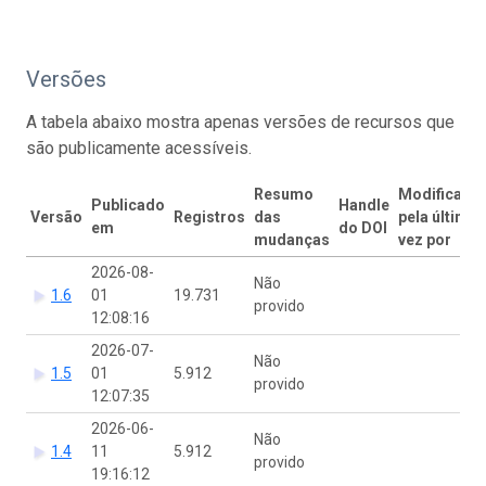
Versões
A tabela abaixo mostra apenas versões de recursos que
são publicamente acessíveis.
Resumo
Modificado
Publicado
Handle
Versão
Registros
das
pela última
em
do DOI
mudanças
vez por
2026-08-
Não
1.6
01
19.731
provido
12:08:16
2026-07-
Não
1.5
01
5.912
provido
12:07:35
2026-06-
Não
1.4
11
5.912
provido
19:16:12