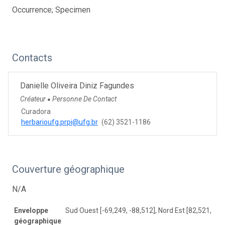
Occurrence; Specimen
Contacts
Danielle Oliveira Diniz Fagundes
Créateur
Personne De Contact
●
Curadora
herbarioufg.prpi@ufg.br
(62) 3521-1186
Couverture géographique
N/A
Enveloppe
Sud Ouest [-69,249, -88,512], Nord Est [82,521, 72,
géographique