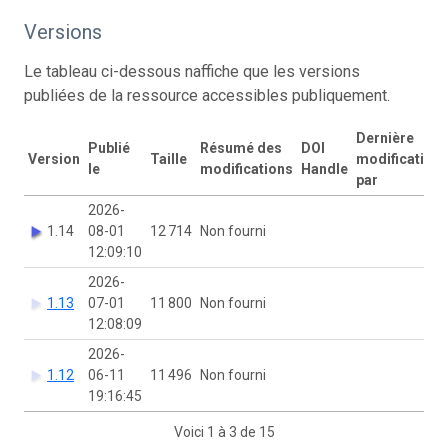
Versions
Le tableau ci-dessous naffiche que les versions
publiées de la ressource accessibles publiquement.
Dernière
Publié
Résumé des
DOI
Version
Taille
modification
le
modifications
Handle
par
2026-
1.14
08-01
12 714
Non fourni
12:09:10
2026-
1.13
07-01
11 800
Non fourni
12:08:09
2026-
1.12
06-11
11 496
Non fourni
19:16:45
Voici 1 à 3 de 15