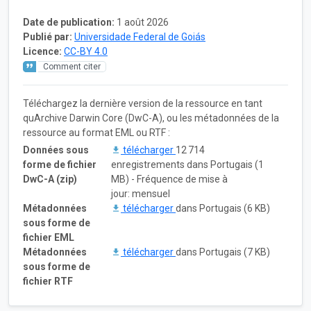
Date de publication:
1 août 2026
Publié par:
Universidade Federal de Goiás
Licence:
CC-BY 4.0
Comment citer
Téléchargez la dernière version de la ressource en tant
quArchive Darwin Core (DwC-A), ou les métadonnées de la
ressource au format EML ou RTF :
Données sous
télécharger
12 714
forme de fichier
enregistrements dans Portugais (1
DwC-A (zip)
MB) - Fréquence de mise à
jour: mensuel
Métadonnées
télécharger
dans Portugais (6 KB)
sous forme de
fichier EML
Métadonnées
télécharger
dans Portugais (7 KB)
sous forme de
fichier RTF