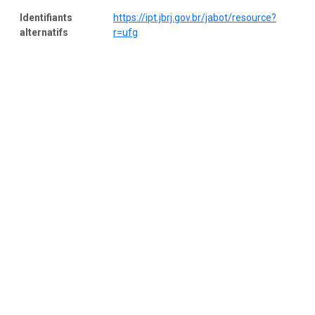
Identifiants
https://ipt.jbrj.gov.br/jabot/resource?
alternatifs
r=ufg