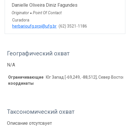
Danielle Oliveira Diniz Fagundes
Originator
Point Of Contact
●
Curadora
herbarioufg.prpi@ufg.br
(62) 3521-1186
Географический охват
N/A
Ограничивающие
Юг Запад [-69,249, -88,512], Север Восток [8
координаты
Таксономический охват
Описание отсутсвует