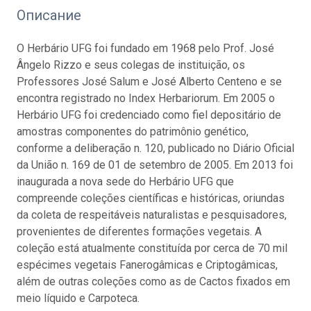
Описание
O Herbário UFG foi fundado em 1968 pelo Prof. José
Ângelo Rizzo e seus colegas de instituição, os
Professores José Salum e José Alberto Centeno e se
encontra registrado no Index Herbariorum. Em 2005 o
Herbário UFG foi credenciado como fiel depositário de
amostras componentes do patrimônio genético,
conforme a deliberação n. 120, publicado no Diário Oficial
da União n. 169 de 01 de setembro de 2005. Em 2013 foi
inaugurada a nova sede do Herbário UFG que
compreende coleções científicas e históricas, oriundas
da coleta de respeitáveis naturalistas e pesquisadores,
provenientes de diferentes formações vegetais. A
coleção está atualmente constituída por cerca de 70 mil
espécimes vegetais Fanerogâmicas e Criptogâmicas,
além de outras coleções como as de Cactos fixados em
meio líquido e Carpoteca.