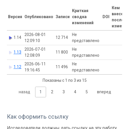
Кем
Краткая
внесены
Версия
Опубликовано
Записи
сводка
DOI
последн
изменений
изменен
2026-08-01
Не
1.14
12 714
12:09:10
представлено
2026-07-01
Не
1.13
11 800
12:08:09
представлено
2026-06-11
Не
1.12
11 496
19:16:45
представлено
Показаны с 1 по 3 из 15
назад
1
2
3
4
5
вперед
Как оформить ссылку
Исследователи должны дать ссылку на эту работу