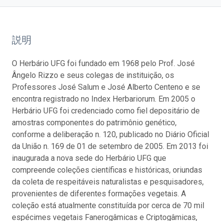
説明
O Herbário UFG foi fundado em 1968 pelo Prof. José
Ângelo Rizzo e seus colegas de instituição, os
Professores José Salum e José Alberto Centeno e se
encontra registrado no Index Herbariorum. Em 2005 o
Herbário UFG foi credenciado como fiel depositário de
amostras componentes do patrimônio genético,
conforme a deliberação n. 120, publicado no Diário Oficial
da União n. 169 de 01 de setembro de 2005. Em 2013 foi
inaugurada a nova sede do Herbário UFG que
compreende coleções científicas e históricas, oriundas
da coleta de respeitáveis naturalistas e pesquisadores,
provenientes de diferentes formações vegetais. A
coleção está atualmente constituída por cerca de 70 mil
espécimes vegetais Fanerogâmicas e Criptogâmicas,