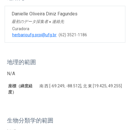
Danielle Oliveira Diniz Fagundes
最初のデータ採集者
連絡先
●
Curadora
herbarioufg.prpi@ufg.br
(62) 3521-1186
地理的範囲
N/A
座標（緯度経
南 西 [-69.249, -88.512], 北 東 [19.425, 49.255]
度）
生物分類学的範囲