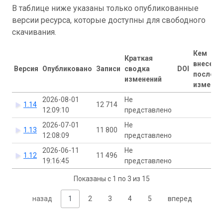
В таблице ниже указаны только опубликованные
версии ресурса, которые доступны для свободного
скачивания.
Кем
Краткая
внесены
Версия
Опубликовано
Записи
сводка
DOI
последн
изменений
изменен
2026-08-01
Не
1.14
12 714
12:09:10
представлено
2026-07-01
Не
1.13
11 800
12:08:09
представлено
2026-06-11
Не
1.12
11 496
19:16:45
представлено
Показаны с 1 по 3 из 15
назад
1
2
3
4
5
вперед