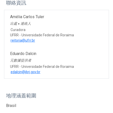
聯絡資訊
Amélia Carlos Tuler
出處
連絡人
●
Curadora
UFRR - Universidade Federal de Roraima
reitoria@ufrr.br
Eduardo Dalcin
元數據提供者
UFRR - Universidade Federal de Roraima
edalcin@jbrj.gov.br
地理涵蓋範圍
Brasil