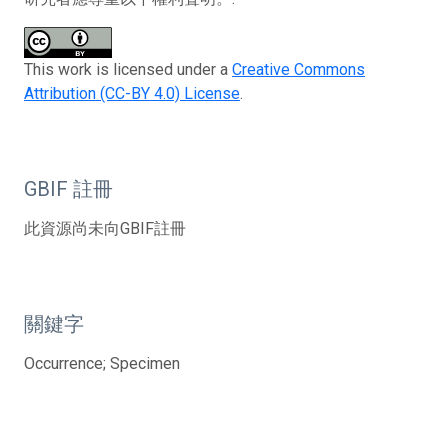
This work is licensed under a
Creative Commons
Attribution (CC-BY 4.0) License
.
GBIF 註冊
此資源尚未向GBIF註冊
關鍵字
Occurrence; Specimen