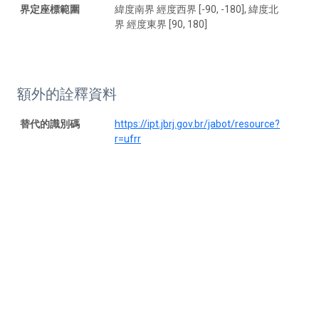
界定座標範圍
緯度南界 經度西界 [-90, -180], 緯度北
界 經度東界 [90, 180]
額外的詮釋資料
替代的識別碼
https://ipt.jbrj.gov.br/jabot/resource?
r=ufrr