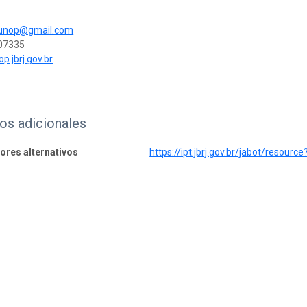
ounop@gmail.com
207335
op.jbrj.gov.br
os adicionales
dores alternativos
https://ipt.jbrj.gov.br/jabot/resourc