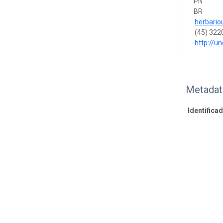
PN
BR
herbari
(45) 32
http://un
Metadat
Identifica