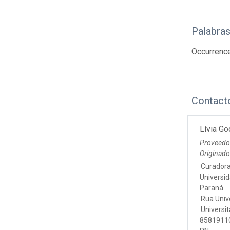
Palabras
Occurrenc
Contact
Lívia G
Proveedo
Originad
Curador
Universi
Paraná
Rua Univ
Universi
85819110