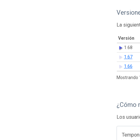
Version
La siguien
Versión
1.68
1.67
1.66
Mostrando 1
¿Cómo r
Los usuari
Temponi