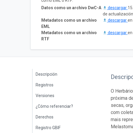
como EML o RTF:
Datos como un archivo DwC-A
descargar
15
de actualizació
Metadatos como un archivo
descargar
en
EML
Metadatos como un archivo
descargar
en
RTF
Descripción
Descrip
Registros
O Herbário
Versiones
próxima de
secas, org
¿Cómo referenciar?
com coleta
Derechos
mais repre
Melastomat
Registro GBIF