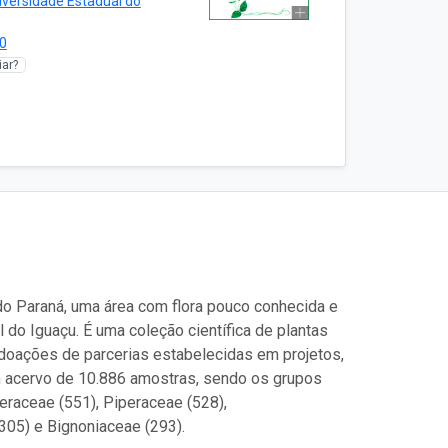
iversidade Estadual do
0
ar?
do Paraná, uma área com flora pouco conhecida e
do Iguaçu. É uma coleção científica de plantas
doações de parcerias estabelecidas em projetos,
um acervo de 10.886 amostras, sendo os grupos
eraceae (551), Piperaceae (528),
305) e Bignoniaceae (293).