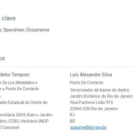
 clave
e; Specimen; Occurrence
os
odinho Temponi
Luís Alexandre Silva
r De Los Metadatos
Punto De Contacto
●
or
Punto De Contacto
●
Gerenciador de bases de dados
a
Jardim Botânico do Rio de Janeir
dade Estadual do Oeste do
Rua Pacheco Leão 915
22460-030 Rio de Janeiro
ersitária 2069, Bairro Jardim
RJ
tário, CCBS, Herbário UNOP
BR
 Cascavel
suporte@jbrj.gov.br