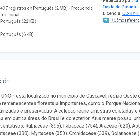
Publicado por:
Un
Oeste do Paraná
.497 registros en Portugués (2 MB) - Frecuencia
Licencia:
CC-BY 4.
n: mensual
¿Cómo referenci
 Portugués (22 KB)
 Portugués (6 KB)
ción
 UNOP está localizado no município de Cascavel, região Oeste 
 remanescentes florestais importantes, como o Parque Nacional 
anizadas e preservadas. A coleção reúne amostras coletadas e 
s em outras áreas do Brasil e do exterior. Atualmente possui 
sentativos: Rubiaceae (896), Fabaceae (754), Araceae (620), Ast
aceae (388), Myrtaceae (353), Orchidaceae (339), Solanaceae (