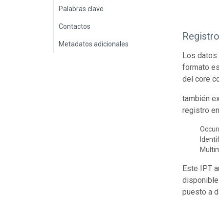
Palabras clave
Contactos
Registr
Metadatos adicionales
Los datos 
formato es
del core c
también ex
registro e
Occur
Identi
Multi
Este IPT a
disponible
puesto a d