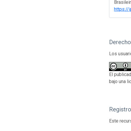
Brasilei
https://
Derecho
Los usuari
El publica
bajo una l
Registr
Este recur