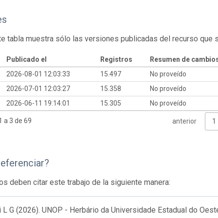
es
te tabla muestra sólo las versiones publicadas del recurso que 
Publicado el
Registros
Resumen de cambio
2026-08-01 12:03:33
15.497
No proveído
2026-07-01 12:03:27
15.358
No proveído
2026-06-11 19:14:01
15.305
No proveído
 a 3 de 69
anterior
1
eferenciar?
os deben citar este trabajo de la siguiente manera:
 L G (2026). UNOP - Herbário da Universidade Estadual do Oeste