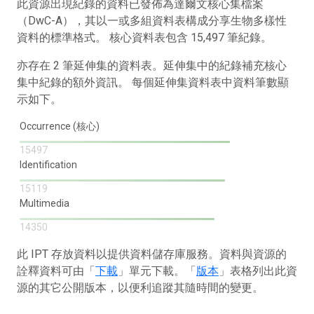
此資源出現紀錄的資料已發佈為達爾文核心集檔案
（DwC-A），其以一或多組資料表構成分享生物多樣性
資料的標準格式。 核心資料表包含 15,497 筆紀錄。
亦存在 2 筆延伸集的資料表。延伸集中的紀錄補充核心
集中紀錄的額外資訊。 每個延伸集資料表中資料筆數顯
示如下。
Occurrence (核心)
15497
Identification
15119
Multimedia
14350
此 IPT 存放資料以提供資料儲存庫服務。資料與資源的
詮釋資料可由「
下載
」單元下載。「
版本
」表格列出此資
源的其它公開版本，以便利追蹤其隨時間的變更。