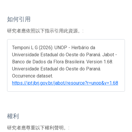
如何引用
研究者應依照以下指示引用此資源。:
Temponi L G (2026). UNOP - Herbário da
Universidade Estadual do Oeste do Paraná. Jabot -
Banco de Dados da Flora Brasileira. Version 1.68.
Universidade Estadual do Oeste do Paraná.
Occurrence dataset.
https://ipt.jbrj.gov.br/jabot/resource?r=unop&v=1.68
權利
研究者應尊重以下權利聲明。: