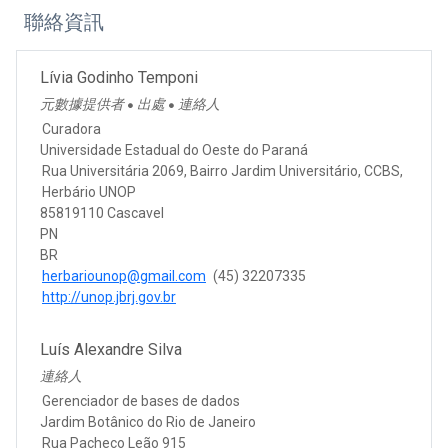
聯絡資訊
Lívia Godinho Temponi
元數據提供者
出處
連絡人
●
●
Curadora
Universidade Estadual do Oeste do Paraná
Rua Universitária 2069, Bairro Jardim Universitário, CCBS,
Herbário UNOP
85819110 Cascavel
PN
BR
herbariounop@gmail.com
(45) 32207335
http://unop.jbrj.gov.br
Luís Alexandre Silva
連絡人
Gerenciador de bases de dados
Jardim Botânico do Rio de Janeiro
Rua Pacheco Leão 915