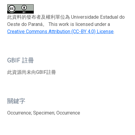
此資料的發布者及權利單位為 Universidade Estadual do
Oeste do Paraná。 This work is licensed under a
Creative Commons Attribution (CC-BY 4.0) License
.
GBIF 註冊
此資源尚未向GBIF註冊
關鍵字
Occurrence; Specimen; Occurrence