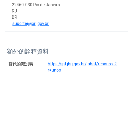
22460-030 Rio de Janeiro
RJ
BR
suporte@jbrj.gov.br
額外的詮釋資料
替代的識別碼
https://ipt.jbrj.gov.br/jabot/resource?
r=unop