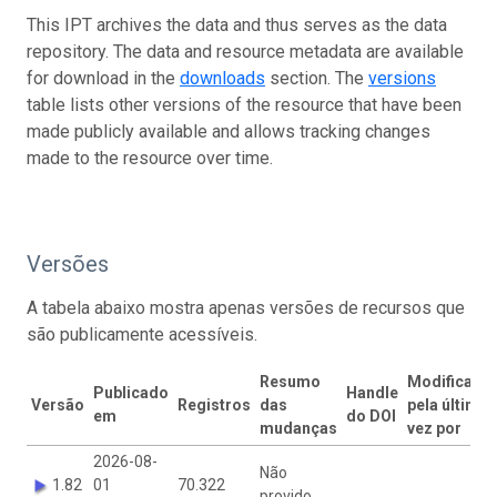
This IPT archives the data and thus serves as the data
repository. The data and resource metadata are available
for download in the
downloads
section. The
versions
table lists other versions of the resource that have been
made publicly available and allows tracking changes
made to the resource over time.
Versões
A tabela abaixo mostra apenas versões de recursos que
são publicamente acessíveis.
Resumo
Modificado
Publicado
Handle
Versão
Registros
das
pela última
em
do DOI
mudanças
vez por
2026-08-
Não
1.82
01
70.322
provido