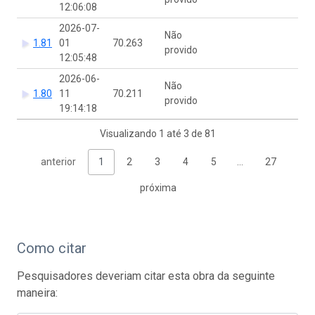
12:06:08
2026-07-
Não
1.81
01
70.263
provido
12:05:48
2026-06-
Não
1.80
11
70.211
provido
19:14:18
Visualizando 1 até 3 de 81
anterior
1
2
3
4
5
…
27
próxima
Como citar
Pesquisadores deveriam citar esta obra da seguinte
maneira: