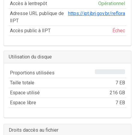
Accès à lentrepôt
Opérationnel
Adresse URL publique de
https://ipt.jbrj.gov.br/reflora
lIPT
Accès public à lIPT
Échec
Utilisation du disque
0%
Proportions utilisées
Taille totale
7 EB
Espace utilisé
216 GB
Espace libre
7 EB
Droits daccès au fichier