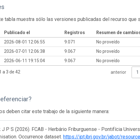
es
te tabla muestra sólo las versiones publicadas del recurso que 
Publicado el
Registros
Resumen de cambio
2026-08-01 12:06:55
9.071
No proveído
2026-07-01 12:06:38
9.067
No proveído
2026-06-11 19:15:04
9.067
No proveído
 a 3 de 42
anterior
1
eferenciar?
os deben citar este trabajo de la siguiente manera:
J P S (2026). FCAB - Herbário Friburguense - Pontifícia Univers
isation. Occurrence dataset.
https://ipt.jbrj.gov.br/jabot/resou