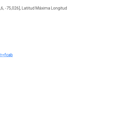
,6, -75,026], Latitud Máxima Longitud
e?r=fcab