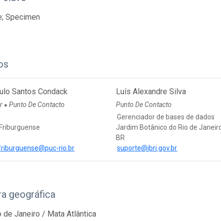
e; Specimen
os
ulo Santos Condack
Luís Alexandre Silva
or
Punto De Contacto
Punto De Contacto
●
Gerenciador de bases de dados
 Friburguense
Jardim Botânico do Rio de Janeir
BR
friburguense@puc-rio.br
suporte@jbrj.gov.br
a geográfica
o de Janeiro / Mata Atlântica