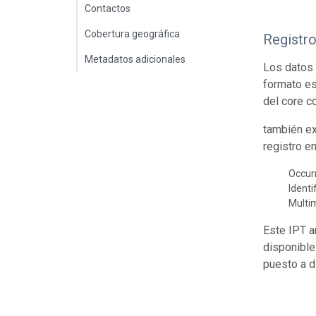
Contactos
Cobertura geográfica
Registr
Metadatos adicionales
Los datos 
formato es
del core c
también ex
registro e
Occur
Identi
Multi
Este IPT a
disponible
puesto a d