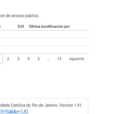
son de acceso público.
s
DOI
Última modificación por
2
3
4
5
…
14
siguiente
idade Católica do Rio de Janeiro. Version 1.41.
rce?r=fcab&v=1.41