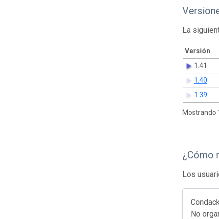
Version
La siguien
Versión
1.41
1.40
1.39
Mostrando 1
¿Cómo r
Los usuari
Condack 
No organ