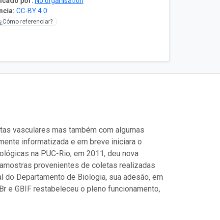
icado por:
No organisation
ncia:
CC-BY 4.0
¿Cómo referenciar?
antas vasculares mas também com algumas
mente informatizada e em breve iniciara o
iológicas na PUC-Rio, em 2011, deu nova
 amostras provenientes de coletas realizadas
nal do Departamento de Biologia, sua adesão, em
BBr e GBIF restabeleceu o pleno funcionamento,