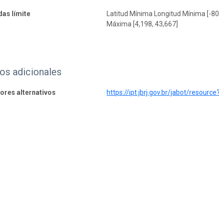
as límite
Latitud Mínima Longitud Mínima [-80
Máxima [4,198, 43,667]
os adicionales
dores alternativos
https://ipt.jbrj.gov.br/jabot/resourc