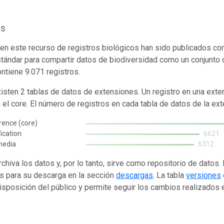
os
en este recurso de registros biológicos han sido publicados co
tándar para compartir datos de biodiversidad como un conjunto 
ontiene 9.071 registros.
isten 2 tablas de datos de extensiones. Un registro en una exte
n el core. El número de registros en cada tabla de datos de la ext
rence (core)
fication
6621
media
6312
rchiva los datos y, por lo tanto, sirve como repositorio de datos
s para su descarga en la sección
descargas
. La tabla
versiones
isposición del público y permite seguir los cambios realizados en