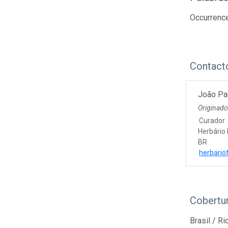
Occurrenc
Contact
João Pa
Originad
Curador
Herbário
BR
herbario
Cobertur
Brasil / Ri