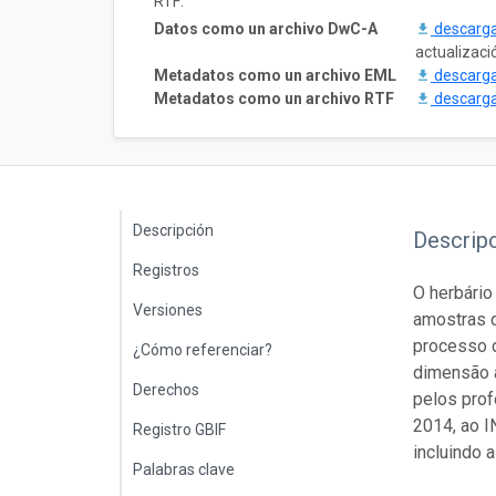
RTF:
Datos como un archivo DwC-A
descarg
actualizaci
Metadatos como un archivo EML
descarg
Metadatos como un archivo RTF
descarg
Descripción
Descrip
Registros
O herbári
Versiones
amostras d
processo d
¿Cómo referenciar?
dimensão a
Derechos
pelos prof
2014, ao I
Registro GBIF
incluindo 
Palabras clave