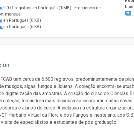
Publ
Lice
ar
9.071 registros en Portugués (1 MB) - Frecuencia de
ón: mensual
ar
en Portugués (6 KB)
ar
en Portugués (6 KB)
ción
o FCAB tem cerca de 6.500 registros, predominantemente de pl
e musgos, algas, fungos e liquens. A coleção encontra-se atual
e digitalização das amostras. A criação do curso de Ciências B
 coleção, tornando-a mais dinâmica ao incorporar muitas novas
essores e alunos do curso. A inclusão na estrutura organizacio
NCT Herbário Virtual da Flora e dos Fungos e, neste ano, aos Si
a visita de especialistas e estudantes de pós-graduação.