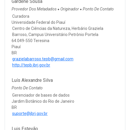
Gardene Sousa
Provedor Dos Metadados
Originador
Ponto De Contato
●
●
Curadora
Universidade Federal do Piauí
Centro de Ciências da Natureza, Herbário Graziela
Barroso, Campus Universitário Petrônio Portela
64.049-550 Teresina
Piauí
BR
grazielabarroso.tepb@gmail.com
http://tepb.jbrj.gov.br
Luís Alexandre Silva
Ponto De Contato
Gerenciador de bases de dados
Jardim Botânico do Rio de Janeiro
BR
suporte@jbrj.gov.br
Luis Estevão