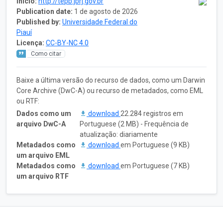
Início:
http://tepb.jbrj.gov.br
Publication date:
1 de agosto de 2026
Published by:
Universidade Federal do
Piauí
Licença:
CC-BY-NC 4.0
Como citar
Baixe a última versão do recurso de dados, como um Darwin
Core Archive (DwC-A) ou recurso de metadados, como EML
ou RTF:
Dados como um
download
22.284 registros em
arquivo DwC-A
Portuguese (2 MB) - Frequência de
atualização: diariamente
Metadados como
download
em Portuguese (9 KB)
um arquivo EML
Metadados como
download
em Portuguese (7 KB)
um arquivo RTF