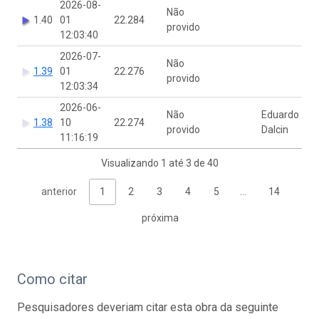
2026-08-
Não
1.40
01
22.284
provido
12:03:40
2026-07-
Não
1.39
01
22.276
provido
12:03:34
2026-06-
Não
Eduardo
1.38
10
22.274
provido
Dalcin
11:16:19
Visualizando 1 até 3 de 40
anterior
1
2
3
4
5
…
14
próxima
Como citar
Pesquisadores deveriam citar esta obra da seguinte