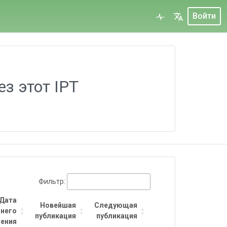
Войти
з этот IPT
Фильтр:
Дата
Новейшая
Следующая
него
публикация
публикация
ения