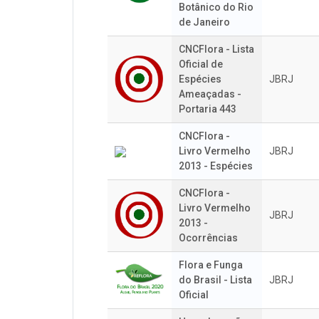
Botânico do Rio
de Janeiro
CNCFlora - Lista
Oficial de
Espécies
JBRJ
Ameaçadas -
Portaria 443
CNCFlora -
Livro Vermelho
JBRJ
2013 - Espécies
CNCFlora -
Livro Vermelho
JBRJ
2013 -
Ocorrências
Flora e Funga
do Brasil - Lista
JBRJ
Oficial