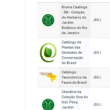
Bioma Caatinga
- RB - Coleção
do Herbário do
JBRJ
Jardim
Botânico do Rio
de Janeiro
Catálogo de
Plantas das
Unidades de
JBRJ
Conservação
do Brasil
Catálogo
Taxonômico da
JBRJ
Fauna do Brasil
Checklist da
Coleção Viva do
Inst. Pesq.
JBRJ
Jardim