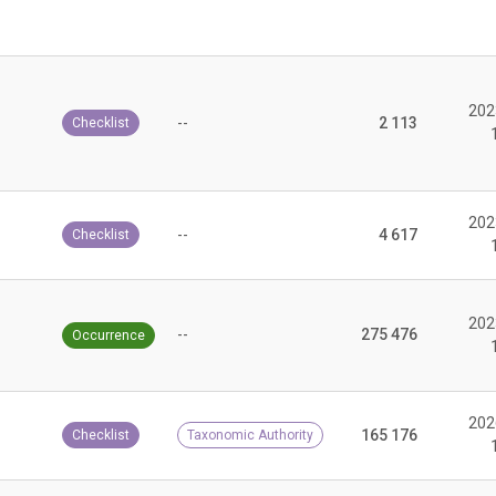
202
--
2 113
Checklist
202
--
4 617
Checklist
202
--
275 476
Occurrence
202
165 176
Checklist
Taxonomic Authority