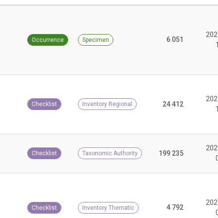
202
6 051
Occurrence
Specimen
202
24 412
Checklist
Inventory Regional
202
199 235
Checklist
Taxonomic Authority
202
4 792
Checklist
Inventory Thematic