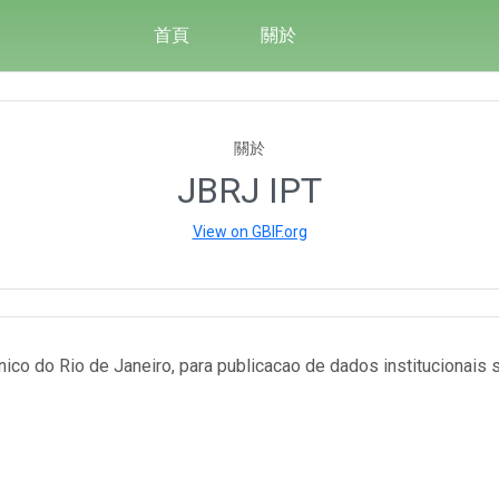
首頁
關於
關於
JBRJ IPT
View on GBIF.org
ico do Rio de Janeiro, para publicacao de dados institucionais s