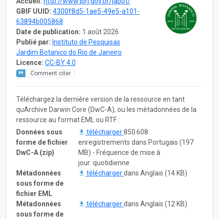
Accueil:
http://www.jbrj.gov.br/jabot/
GBIF UUID:
4300f8d5-1ae5-49e5-a101-
63894b005868
Date de publication:
1 août 2026
Publié par:
Instituto de Pesquisas
Jardim Botanico do Rio de Janeiro
Licence:
CC-BY 4.0
Comment citer
Téléchargez la dernière version de la ressource en tant
quArchive Darwin Core (DwC-A), ou les métadonnées de la
ressource au format EML ou RTF :
Données sous
télécharger
850 608
forme de fichier
enregistrements dans Portugais (197
DwC-A (zip)
MB) - Fréquence de mise à
jour: quotidienne
Métadonnées
télécharger
dans Anglais (14 KB)
sous forme de
fichier EML
Métadonnées
télécharger
dans Anglais (12 KB)
sous forme de