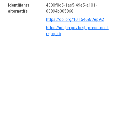
Identifiants
4300f8d5-1ae5-49e5-a101-
alternatifs
63894b005868
https://doi.org/10.15468/7ep9i2
https://ipt.jbrj.gov.br/jbrj/resource?
r=jbrj_rb