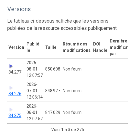
Versions
Le tableau ci-dessous naffiche que les versions
publiées de la ressource accessibles publiquement.
Dernière
Publié
Résumé des
DOI
Version
Taille
modificatio
le
modifications
Handle
par
2026-
08-01
850 608
Non fourni
84.277
12:07:57
2026-
07-01
848 927
Non fourni
84.276
12:06:14
2026-
06-01
847 029
Non fourni
84.275
12:07:52
Voici 1 à 3 de 275