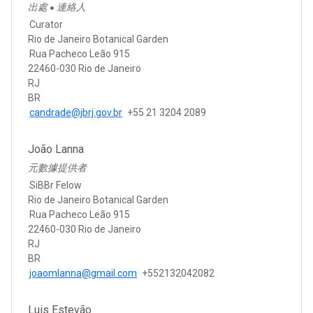
出處
連絡人
●
Curator
Rio de Janeiro Botanical Garden
Rua Pacheco Leão 915
22460-030 Rio de Janeiro
RJ
BR
candrade@jbrj.gov.br
+55 21 3204 2089
João Lanna
元數據提供者
SiBBr Felow
Rio de Janeiro Botanical Garden
Rua Pacheco Leão 915
22460-030 Rio de Janeiro
RJ
BR
joaomlanna@gmail.com
+552132042082
Luis Estevão