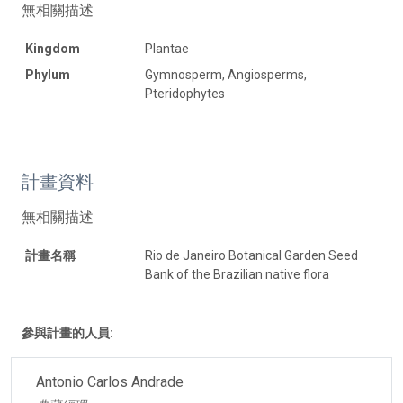
無相關描述
Kingdom
Plantae
Phylum
Gymnosperm, Angiosperms,
Pteridophytes
計畫資料
無相關描述
計畫名稱
Rio de Janeiro Botanical Garden Seed
Bank of the Brazilian native flora
參與計畫的人員:
Antonio Carlos Andrade