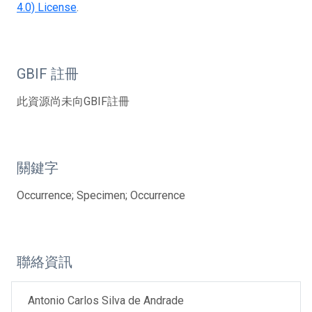
4.0) License
.
GBIF 註冊
此資源尚未向GBIF註冊
關鍵字
Occurrence; Specimen; Occurrence
聯絡資訊
Antonio Carlos Silva de Andrade