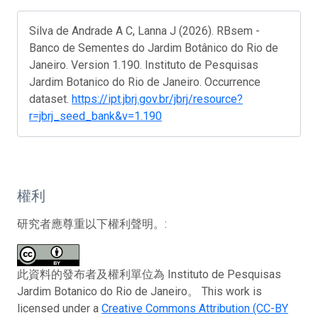
Silva de Andrade A C, Lanna J (2026). RBsem -
Banco de Sementes do Jardim Botânico do Rio de
Janeiro. Version 1.190. Instituto de Pesquisas
Jardim Botanico do Rio de Janeiro. Occurrence
dataset.
https://ipt.jbrj.gov.br/jbrj/resource?
r=jbrj_seed_bank&v=1.190
權利
研究者應尊重以下權利聲明。:
此資料的發布者及權利單位為 Instituto de Pesquisas
Jardim Botanico do Rio de Janeiro。 This work is
licensed under a
Creative Commons Attribution (CC-BY