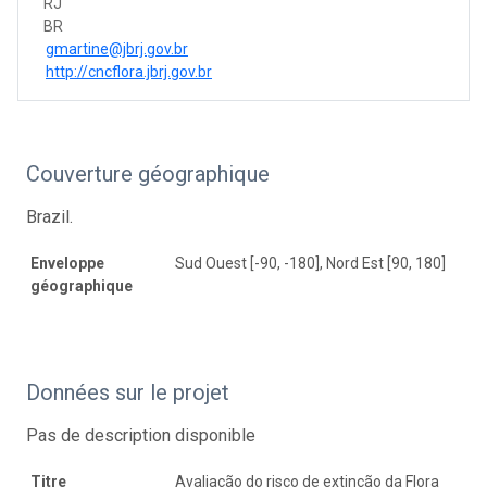
RJ
BR
gmartine@jbrj.gov.br
http://cncflora.jbrj.gov.br
Couverture géographique
Brazil.
Enveloppe
Sud Ouest [-90, -180], Nord Est [90, 180]
géographique
Données sur le projet
Pas de description disponible
Titre
Avaliação do risco de extinção da Flora