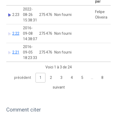
par
2022-
Felipe
2.23
08-26
275 476
Non fourni
Oliveira
15:38:31
2016-
2.22
09-08
275 476
Non fourni
14:38:07
2016-
2.21
09-05
275 476
Non fourni
18:23:33
Voici 1 à 3 de 24
précédent
1
2
3
4
5
…
8
suivant
Comment citer