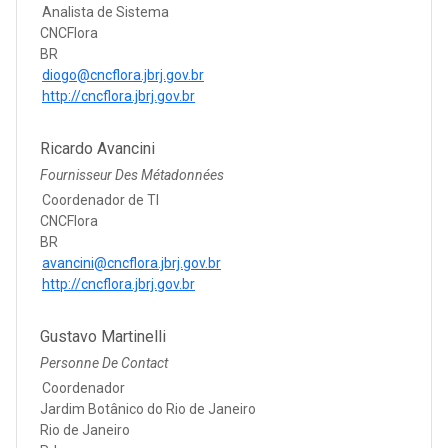
Analista de Sistema
CNCFlora
BR
diogo@cncflora.jbrj.gov.br
http://cncflora.jbrj.gov.br
Ricardo Avancini
Fournisseur Des Métadonnées
Coordenador de TI
CNCFlora
BR
avancini@cncflora.jbrj.gov.br
http://cncflora.jbrj.gov.br
Gustavo Martinelli
Personne De Contact
Coordenador
Jardim Botânico do Rio de Janeiro
Rio de Janeiro