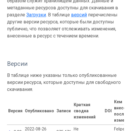
образом служит хранилищем данных. Данные и
метаданные ресурсов доступны для скачивания в
разделе
Загрузки
. В таблице
версий
перечислены
другие версии ресурса, которые были доступны
публично, что позволяет отслеживать изменения,
внесенные в ресурс с течением времени.
Версии
В таблице ниже указаны только опубликованные
версии ресурса, которые доступны для свободного
скачивания.
Кем
Краткая
внесен
Версия
Опубликовано
Записи
сводка
DOI
послед
изменений
измене
2022-08-26
Не
Felipe