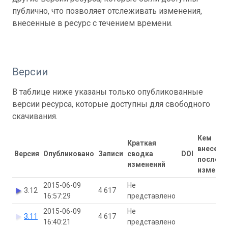
публично, что позволяет отслеживать изменения,
внесенные в ресурс с течением времени.
Версии
В таблице ниже указаны только опубликованные
версии ресурса, которые доступны для свободного
скачивания.
Кем
Краткая
внесены
Версия
Опубликовано
Записи
сводка
DOI
последн
изменений
изменен
2015-06-09
Не
3.12
4 617
16:57:29
представлено
2015-06-09
Не
3.11
4 617
16:40:21
представлено